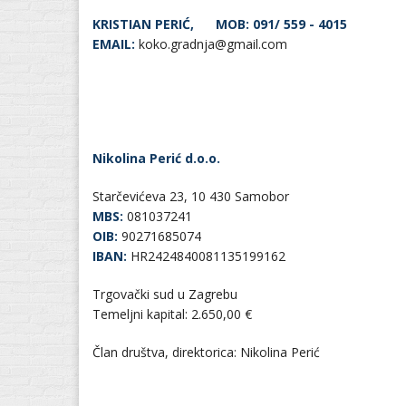
KRISTIAN PERIĆ,
MOB: 091/ 559 - 4015
EMAIL:
koko.gradnja@gmail.com
Nikolina Perić d.o.o.
Starčevićeva 23, 10 430 Samobor
MBS:
081037241
OIB:
90271685074
IBAN:
HR2424840081135199162
Trgovački sud u Zagrebu
Temeljni kapital: 2.650,00 €
Član društva, direktorica: Nikolina Perić