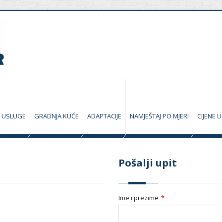
USLUGE
GRADNJA KUĆE
ADAPTACIJE
NAMJEŠTAJ PO MJERI
CIJENE 
Pošalji upit
Ime i prezime
*